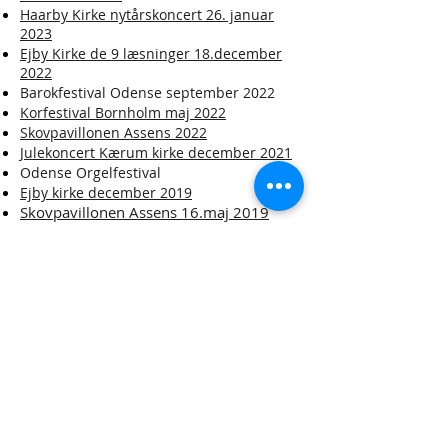
Haarby Kirke nytårskoncert 26. januar
2023
Ejby Kirke de 9 læsninger 18.december
2022
Barokfestival Odense september 2022
Korfestival Bornholm maj 2022
Skovpavillonen Assens 2022
Julekoncert Kærum kirke december 2021
Odense Orgelfestival
Ejby kirke december 2019
Skovpavillonen Assens 16.maj 2019
Julekoncerter 2018: i Kærum kirke 4.12.
og Aastrup kirke 11.12.
Skovpavillonen Assens 26. april 2018
Dybkær kirke Silkeborg 25.februar 2018
Vor frue kirke Assens 22.februar 2018
Gamtofte kirke
10.december 2017
Nørremarkskirken
Vejle 13. juni 2017
Ejby Kirke
30. maj 2017
Skovpavillonen Assens
11. maj 2017
Dobbeltkoncert med Fortunakoret
december 2016