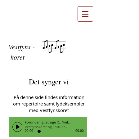
Vestfyns -
koret
Det synger vi
På denne side findes information
om repertoire samt lydeksempler
med Vestfynskoret
Forunderligt at sige (C. Nielsen)
Vestfynskoret og Fortuna-koret
00:00
00:00