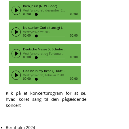
Barn Jesus (N. W. Gade)
Vestfynskoret, december 2017
00:00
00:00
Nu sænker Gud sit ansigt (C. Dyrst)
Vestfynskoret 2018
00:00
00:00
Deutsche Messe (F. Schubert)
Vestfynskoret og Fortuna-koret
00:00
00:00
God be in my head (J. Rutter)
Vestfynskoret, februar 2018
00:00
00:00
Klik på et koncertprogram for at se,
hvad koret sang til den pågældende
koncert
Bornholm 2024