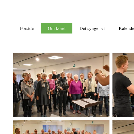
Forside
Om koret
Det synger vi
Kalende