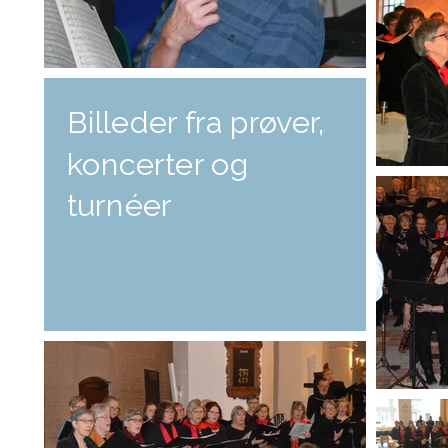
Billeder fra prøver,
koncerter og
turnéer