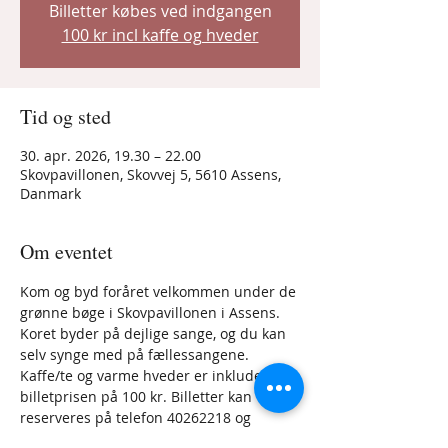
Billetter købes ved indgangen
100 kr incl kaffe og hveder
Tid og sted
30. apr. 2026, 19.30 – 22.00
Skovpavillonen, Skovvej 5, 5610 Assens,
Danmark
Om eventet
Kom og byd foråret velkommen under de 
grønne bøge i Skovpavillonen i Assens.
Koret byder på dejlige sange, og du kan 
selv synge med på fællessangene.
Kaffe/te og varme hveder er inkluderet i 
billetprisen på 100 kr. Billetter kan 
reserveres på telefon 40262218 og 
betales ved indgangen.